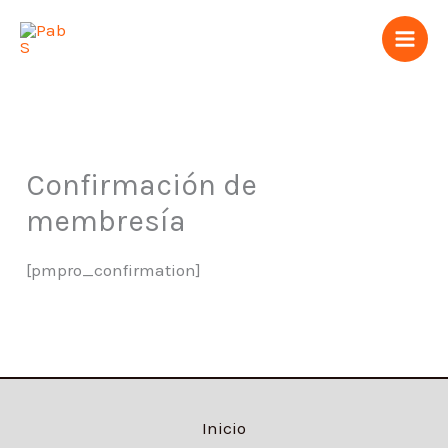
Ir
al
contenido
Confirmación de
membresía
[pmpro_confirmation]
Inicio