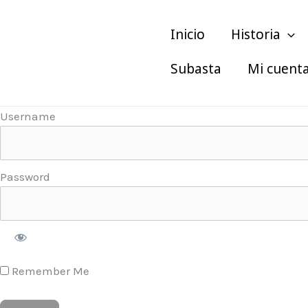
Ir
al
Inicio
Historia
contenido
Subasta
Mi cuent
Username
Password
Remember Me