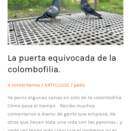
colombofilia.
La puerta equivocada de la
colombofilia.
4 comentarios
/
ARTICULOS
/
pabs
Ya peino algunas canas en esto de la colombofilia.
Cómo pasa el tiempo. Recibo muchos
comentarios a diario: de gente que empieza, de
otros que llevan toda una vida con las palomas… y
cada vez tengo más claro que el problema no es