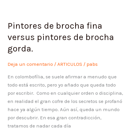
Pintores
de
Pintores de brocha fina
brocha
fina
versus pintores de brocha
versus
gorda.
pintores
de
Deja un comentario
/
ARTICULOS
/
pabs
brocha
gorda.
En colombofília, se suele afirmar a menudo que
todo está escrito, pero yo añado que queda todo
por escribir. Como en cualquier orden o disciplina,
en realidad el gran cofre de los secretos se profanó
hace ya algún tiempo. Aún así, queda un mundo
por descubrir. En esa gran contradicción,
tratamos de nadar cada día