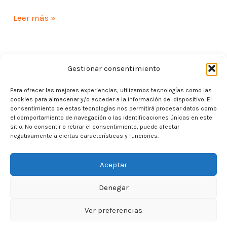
Leer más »
Gestionar consentimiento
Para ofrecer las mejores experiencias, utilizamos tecnologías como las
cookies para almacenar y/o acceder a la información del dispositivo. El
Inicio
consentimiento de estas tecnologías nos permitirá procesar datos como
el comportamiento de navegación o las identificaciones únicas en este
Cafés
sitio. No consentir o retirar el consentimiento, puede afectar
negativamente a ciertas características y funciones.
Bloques
Aceptar
Denegar
Política de cookies
|
Política de privacidad
|
Ver preferencias
Aviso legal