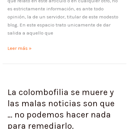
que relato en este articulo o en cualquier otro, no
es estrictamente información, es ante todo
opinión, la de un servidor, titular de este modesto
blog. En este espacio trato unicamente de dar
salida a aquello que
Leer más »
La
colombofilia
La colombofilia se muere y
se
muere
las malas noticias son que
y
… no podemos hacer nada
las
malas
para remediarlo.