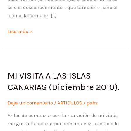
solo el desconocimiento —que también—, sino el
cómo, la forma en […]
Leer más »
MI
VISITA
MI VISITA A LAS ISLAS
A
LAS
CANARIAS (Diciembre 2010).
ISLAS
CANARIAS
Deja un comentario
/
ARTICULOS
/
pabs
(Diciembre
Antes de comenzar con la narración de mi viaje,
2010).
me gustaría aclarar por enésima vez, que todo lo