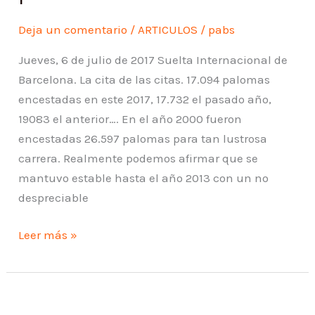
noticias
son
Deja un comentario
/
ARTICULOS
/
pabs
que
Jueves, 6 de julio de 2017 Suelta Internacional de
…
Barcelona. La cita de las citas. 17.094 palomas
no
encestadas en este 2017, 17.732 el pasado año,
podemos
19083 el anterior…. En el año 2000 fueron
hacer
encestadas 26.597 palomas para tan lustrosa
nada
carrera. Realmente podemos afirmar que se
para
mantuvo estable hasta el año 2013 con un no
remediarlo.
despreciable
Leer más »
Mi