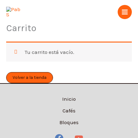
Ir
al
contenido
Carrito
Tu carrito está vacío.
Volver a la tienda
Inicio
Cafés
Bloques