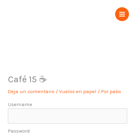
Ir
al
contenido
Café 15 ☕️
Deja un comentario
/
Vuelos en papel
/ Por
pabs
Username
Password