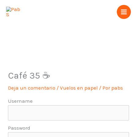
Ir
al
contenido
Café 35 ☕️
Deja un comentario
/
Vuelos en papel
/ Por
pabs
Username
Password