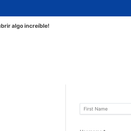
rir algo increíble!
Name:
First Name
Billing Address