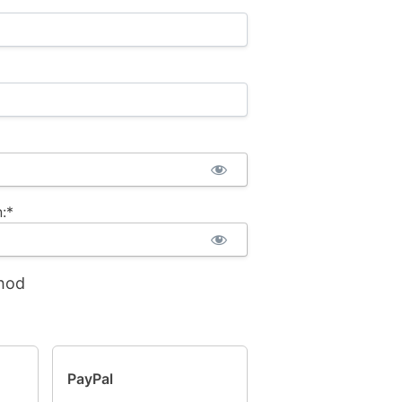
:*
hod
PayPal