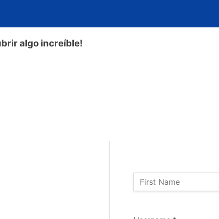
rir algo increíble!
Name:
First Name
Billing Address