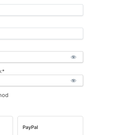
:*
hod
PayPal